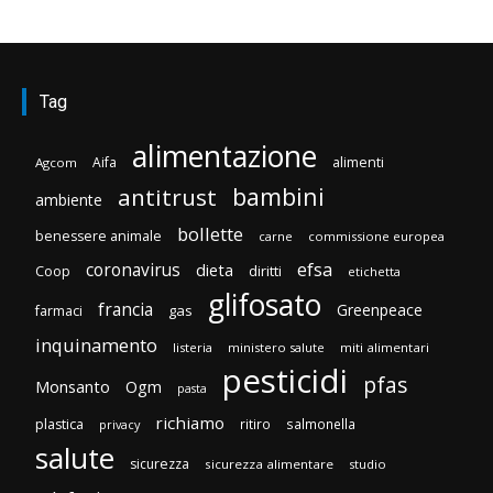
Tag
alimentazione
Aifa
alimenti
Agcom
bambini
antitrust
ambiente
bollette
benessere animale
carne
commissione europea
efsa
coronavirus
dieta
diritti
Coop
etichetta
glifosato
francia
Greenpeace
gas
farmaci
inquinamento
listeria
ministero salute
miti alimentari
pesticidi
pfas
Monsanto
Ogm
pasta
richiamo
plastica
ritiro
salmonella
privacy
salute
sicurezza
sicurezza alimentare
studio