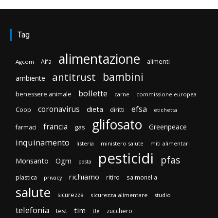
Tag
alimentazione
Aifa
alimenti
Agcom
bambini
antitrust
ambiente
bollette
benessere animale
carne
commissione europea
efsa
coronavirus
dieta
diritti
Coop
etichetta
glifosato
francia
Greenpeace
gas
farmaci
inquinamento
listeria
ministero salute
miti alimentari
pesticidi
pfas
Monsanto
Ogm
pasta
richiamo
plastica
ritiro
salmonella
privacy
salute
sicurezza
sicurezza alimentare
studio
telefonia
tim
test
zucchero
Ue