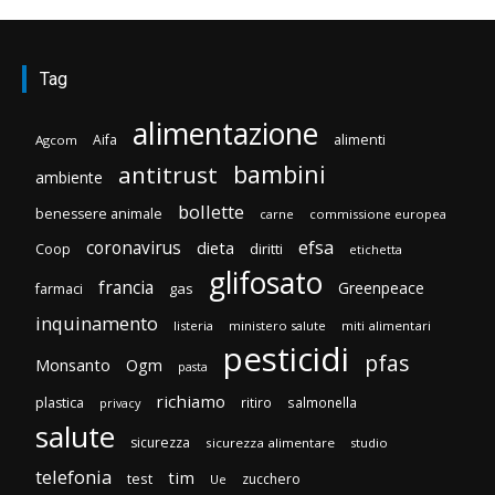
Tag
alimentazione
Aifa
alimenti
Agcom
bambini
antitrust
ambiente
bollette
benessere animale
carne
commissione europea
efsa
coronavirus
dieta
diritti
Coop
etichetta
glifosato
francia
Greenpeace
gas
farmaci
inquinamento
listeria
ministero salute
miti alimentari
pesticidi
pfas
Monsanto
Ogm
pasta
richiamo
plastica
ritiro
salmonella
privacy
salute
sicurezza
sicurezza alimentare
studio
telefonia
tim
test
zucchero
Ue