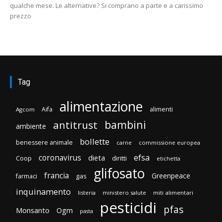
qualche mese. Le alternative? Si comprano a parte e a carissimo
prezzo
Tag
alimentazione
Aifa
alimenti
Agcom
bambini
antitrust
ambiente
bollette
benessere animale
carne
commissione europea
efsa
coronavirus
dieta
Coop
diritti
etichetta
glifosato
francia
Greenpeace
gas
farmaci
inquinamento
listeria
ministero salute
miti alimentari
pesticidi
pfas
Monsanto
Ogm
pasta