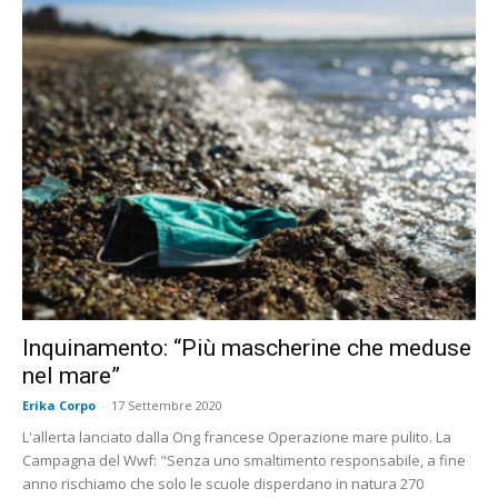
Inquinamento: “Più mascherine che meduse
nel mare”
Erika Corpo
-
17 Settembre 2020
L'allerta lanciato dalla Ong francese Operazione mare pulito. La
Campagna del Wwf: "Senza uno smaltimento responsabile, a fine
anno rischiamo che solo le scuole disperdano in natura 270