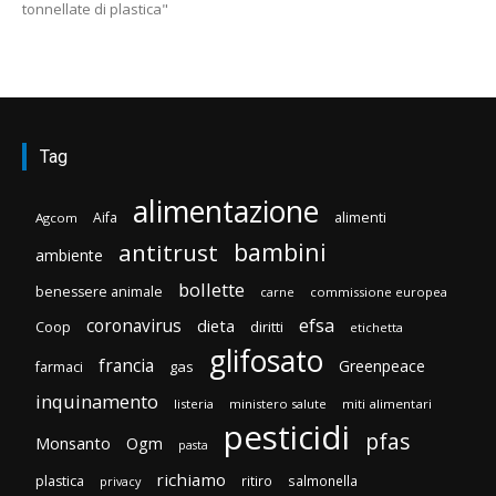
tonnellate di plastica"
Tag
alimentazione
Aifa
alimenti
Agcom
bambini
antitrust
ambiente
bollette
benessere animale
carne
commissione europea
efsa
coronavirus
dieta
Coop
diritti
etichetta
glifosato
francia
Greenpeace
gas
farmaci
inquinamento
listeria
ministero salute
miti alimentari
pesticidi
pfas
Monsanto
Ogm
pasta
richiamo
plastica
ritiro
salmonella
privacy