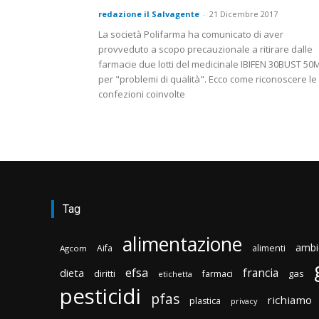
redazione il Salvagente
-
21 Dicembre 2017
La società Polifarma ha comunicato di aver
provveduto a scopo precauzionale a ritirare dalle
farmacie due lotti del medicinale IBIFEN 30BUST 5
per "problemi di qualità". Ecco come riconoscere le
confezioni coinvolte
Tag
alimentazione
ambi
Aifa
alimenti
Agcom
efsa
francia
dieta
diritti
gas
farmaci
etichetta
pesticidi
pfas
richiamo
plastica
privacy