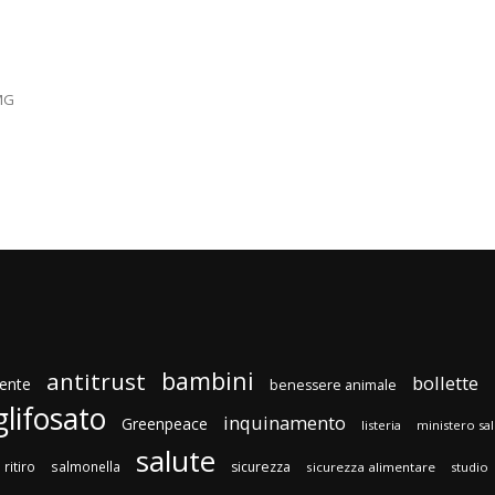
0MG
bambini
antitrust
bollette
ente
benessere animale
glifosato
inquinamento
Greenpeace
listeria
ministero sa
salute
ritiro
salmonella
sicurezza
sicurezza alimentare
studio