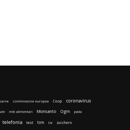
coronavirus
Coop
carne
commissione europea
Monsanto
Ogm
lute
miti alimentari
pasta
telefonia
tim
test
zucchero
Ue