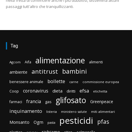
nella fretta di convincere anche i più dubbiosi, dissemina alcuni
passaggi tutt'altro che tranquillizzanti.
Tag
alimentazione
Aifa
alimenti
Agcom
bambini
antitrust
ambiente
bollette
benessere animale
carne
commissione europea
efsa
coronavirus
dieta
diritti
Coop
etichetta
glifosato
francia
Greenpeace
gas
farmaci
inquinamento
listeria
ministero salute
miti alimentari
pesticidi
pfas
Monsanto
Ogm
pasta
richiamo
ritiro
salmonella