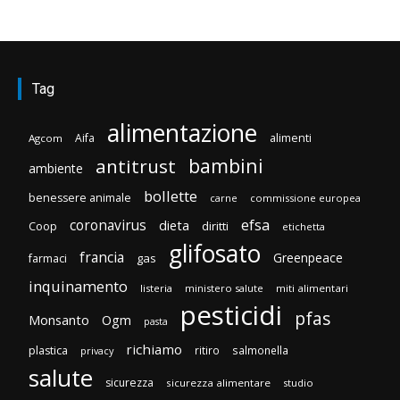
Tag
alimentazione
Aifa
alimenti
Agcom
bambini
antitrust
ambiente
bollette
benessere animale
carne
commissione europea
efsa
coronavirus
dieta
diritti
Coop
etichetta
glifosato
francia
Greenpeace
gas
farmaci
inquinamento
listeria
ministero salute
miti alimentari
pesticidi
pfas
Monsanto
Ogm
pasta
richiamo
plastica
ritiro
salmonella
privacy
salute
sicurezza
sicurezza alimentare
studio