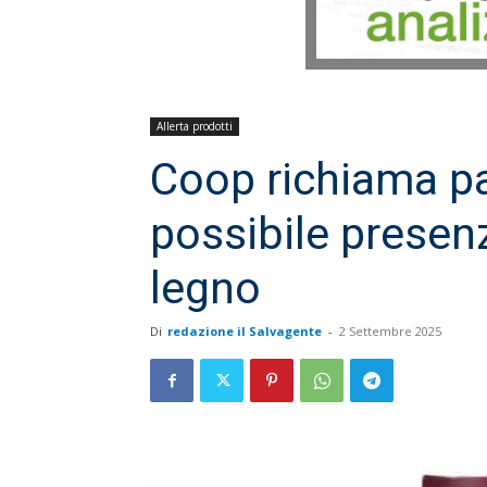
Allerta prodotti
Coop richiama pa
possibile presen
legno
Di
redazione il Salvagente
-
2 Settembre 2025