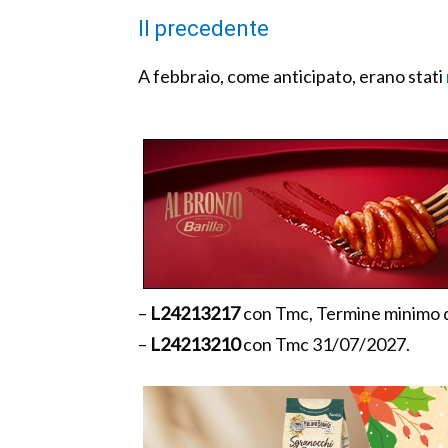
Il precedente
A febbraio, come anticipato, erano stati
–
L24213217
con Tmc, Termine minimo d
–
L24213210
con Tmc 31/07/2027.