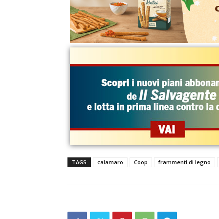
TAGS
calamaro
Coop
frammenti di legno