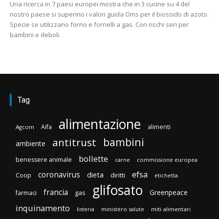
Una ricerca in 7 paesi europei mostra che in 3 cucine su 4 del
nostro paese si superino i valori guida Oms per il biossido di azoto.
Specie se utilizzano forno e fornelli a gas. Con rischi seri per
bambini e deboli.
Tag
alimentazione
Aifa
alimenti
Agcom
bambini
antitrust
ambiente
bollette
benessere animale
carne
commissione europea
efsa
coronavirus
dieta
diritti
Coop
etichetta
glifosato
francia
Greenpeace
gas
farmaci
inquinamento
listeria
ministero salute
miti alimentari