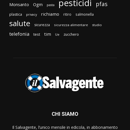
pesticidi
pfas
Monsanto
Ogm
pasta
richiamo
plastica
ritiro
salmonella
privacy
salute
sicurezza
sicurezza alimentare
studio
telefonia
tim
test
zucchero
Ue
CHI SIAMO
Il Salvagente, l’unico mensile in edicola, in abbonamento