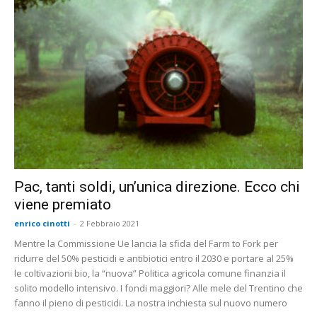
Pac, tanti soldi, un’unica direzione. Ecco chi
viene premiato
enrico cinotti
-
2 Febbraio 2021
Mentre la Commissione Ue lancia la sfida del Farm to Fork per
ridurre del 50% pesticidi e antibiotici entro il 2030 e portare al 25%
le coltivazioni bio, la “nuova” Politica agricola comune finanzia il
solito modello intensivo. I fondi maggiori? Alle mele del Trentino che
fanno il pieno di pesticidi. La nostra inchiesta sul nuovo numero