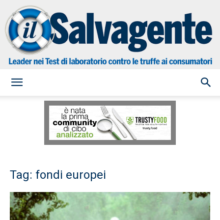
il
Salvagente
Tag: fondi europei