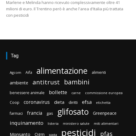
Marlene e Melinda hanno ricevuto complessivamente oltre 41
milioni di euro. Il Trentino però è anche l'area d'Italia più trattata
con pesticidi
Tag
alimentazione
Aifa
alimenti
Agcom
bambini
antitrust
ambiente
bollette
benessere animale
carne
commissione europea
efsa
coronavirus
dieta
diritti
Coop
etichetta
glifosato
francia
Greenpeace
gas
farmaci
inquinamento
listeria
ministero salute
miti alimentari
pesticidi
pfas
Monsanto
Ogm
pasta