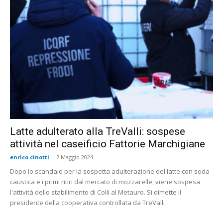
Latte adulterato alla TreValli: sospese
attività nel caseificio Fattorie Marchigiane
enrico cinotti
-
7 Maggio 2024
Dopo lo scandalo per la sospetta adulterazione del latte con soda
caustica e i primi ritiri dal mercato di mozzarelle, viene sospesa
l'attività dello stabilimento di Colli al Metauro. Si dimette il
presidente della cooperativa controllata da TreValli