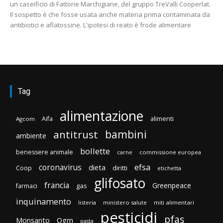
un caseificio di Fattorie Marchigiane, del gruppo TreValli Cooperlat.
Il sospetto è che fosse usata anche materia prima contaminata da
antibiotici e aflatossine. L'ipotesi di reato è frode alimentare
Tag
alimentazione
Aifa
alimenti
Agcom
bambini
antitrust
ambiente
bollette
benessere animale
carne
commissione europea
efsa
coronavirus
dieta
Coop
diritti
etichetta
glifosato
francia
Greenpeace
gas
farmaci
inquinamento
listeria
ministero salute
miti alimentari
pesticidi
pfas
Monsanto
Ogm
pasta