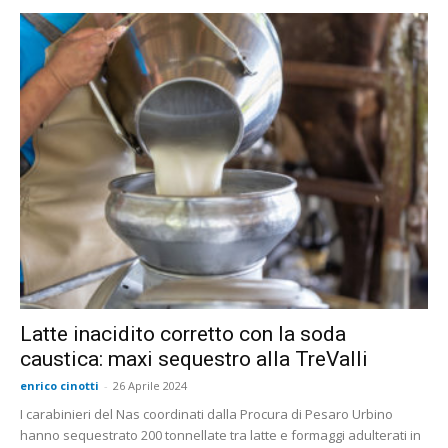
Latte inacidito corretto con la soda
caustica: maxi sequestro alla TreValli
enrico cinotti
-
26 Aprile 2024
I carabinieri del Nas coordinati dalla Procura di Pesaro Urbino
hanno sequestrato 200 tonnellate tra latte e formaggi adulterati in