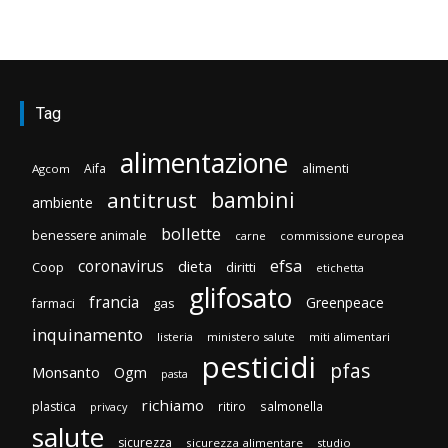
Tag
alimentazione
Aifa
alimenti
Agcom
bambini
antitrust
ambiente
bollette
benessere animale
carne
commissione europea
efsa
coronavirus
dieta
Coop
diritti
etichetta
glifosato
francia
Greenpeace
gas
farmaci
inquinamento
listeria
ministero salute
miti alimentari
pesticidi
pfas
Monsanto
Ogm
pasta
richiamo
plastica
ritiro
salmonella
privacy
salute
sicurezza
sicurezza alimentare
studio