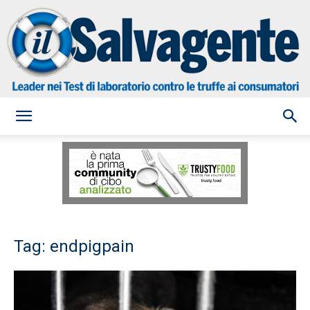
il
Salvagente
Tag: endpigpain