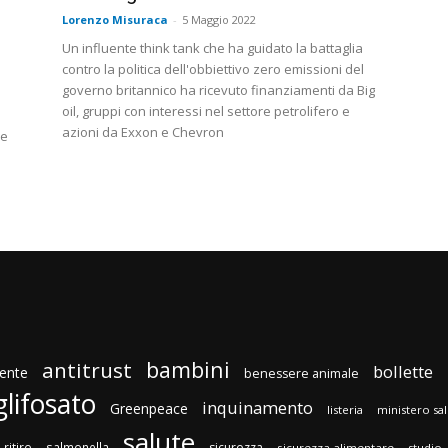
Lorenzo Misuraca
-
5 Maggio 2022
Un influente think tank che ha guidato la battaglia
contro la politica dell'obbiettivo zero emissioni del
governo britannico ha ricevuto finanziamenti da Big
oil, gruppi con interessi nel settore petrolifero e
azioni da Exxon e Chevron
de
bambini
antitrust
bollette
ente
benessere animale
glifosato
inquinamento
Greenpeace
listeria
ministero sa
salute
ritiro
salmonella
sicurezza
sicurezza alimentare
studio