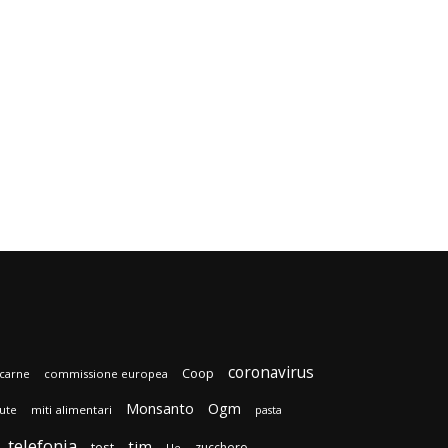
coronavirus
Coop
carne
commissione europea
Monsanto
Ogm
lute
miti alimentari
pasta
telefonia
tim
test
zucchero
Ue