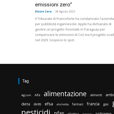
emissioni zero”
Ettore Cera
-
28 Agosto 2025
Il Tribunale di Francoforte ha condannato l'azienda
per pubblicità ingannevole: Apple ha dichiarato di
gestire un progetto forestale in Paraguay per
compensare le emissioni di Co2 ma il progetto sca
nel 2029. Sospeso lo spot
Tag
alimentazione
ambi
Aifa
alimenti
Agcom
efsa
francia
dieta
diritti
gas
farmaci
etichetta
pesticidi
pfas
richiamo
plastica
privacy