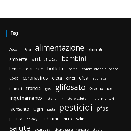
Tag
alimentazione
Aifa
alimenti
Agcom
bambini
antitrust
ambiente
bollette
benessere animale
carne
commissione europea
efsa
coronavirus
dieta
Coop
diritti
etichetta
glifosato
francia
Greenpeace
gas
farmaci
inquinamento
listeria
ministero salute
miti alimentari
pesticidi
pfas
Monsanto
Ogm
pasta
richiamo
plastica
ritiro
salmonella
privacy
salute
sicurezza
sicurezza alimentare
studio