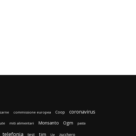
coronavirus
Coop
carne
commissione europea
Monsanto
Ogm
lute
miti alimentari
pasta
telefonia
tim
test
zucchero
Ue