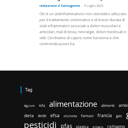
redazione il Salvagente
-
4 Luglio 2022
Oki è un antinfiammatorio non steroideo utilizzato
per il trattamento sintomatico e di breve durata di
stati infiammatori associati a dolori muscolari e
articolari, mal di testa, nevralgie, dolori mestruali e
otiti. Cerchiamo di capire come funziona e che
controindicazioni ha
Tag
alimentazione
ambi
Aifa
alimenti
Agcom
efsa
francia
dieta
diritti
gas
farmaci
etichetta
pesticidi
pfas
richiamo
plastica
privacy