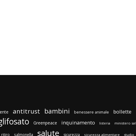
bambini
antitrust
bollette
ente
benessere animale
glifosato
inquinamento
Greenpeace
listeria
ministero sa
salute
ritiro
salmonella
sicurezza
sicurezza alimentare
studio