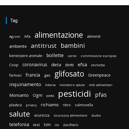
Tag
alimentazione
Aifa
alimenti
Agcom
bambini
antitrust
ambiente
bollette
benessere animale
carne
commissione europea
efsa
coronavirus
dieta
Coop
diritti
etichetta
glifosato
francia
Greenpeace
gas
farmaci
inquinamento
listeria
ministero salute
miti alimentari
pesticidi
pfas
Monsanto
Ogm
pasta
richiamo
plastica
ritiro
salmonella
privacy
salute
sicurezza
sicurezza alimentare
studio
telefonia
tim
test
zucchero
Ue