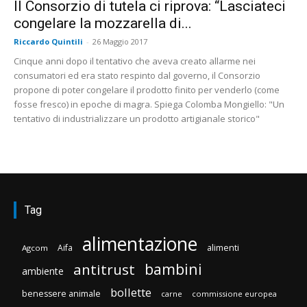
Il Consorzio di tutela ci riprova: “Lasciateci
congelare la mozzarella di...
Riccardo Quintili
-
26 Maggio 2017
Cinque anni dopo il tentativo che aveva creato allarme nei
consumatori ed era stato respinto dal governo, il Consorzio
propone di poter congelare il prodotto finito per venderlo (come
fosse fresco) in epoche di magra. Spiega Colomba Mongiello: "Un
tentativo di industrializzare un prodotto artigianale storico"
Tag
alimentazione
Aifa
alimenti
Agcom
bambini
antitrust
ambiente
bollette
benessere animale
carne
commissione europea