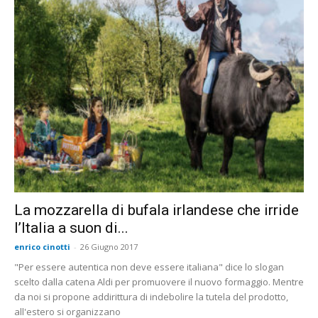
La mozzarella di bufala irlandese che irride
l’Italia a suon di...
enrico cinotti
-
26 Giugno 2017
"Per essere autentica non deve essere italiana" dice lo slogan
scelto dalla catena Aldi per promuovere il nuovo formaggio. Mentre
da noi si propone addirittura di indebolire la tutela del prodotto,
all'estero si organizzano