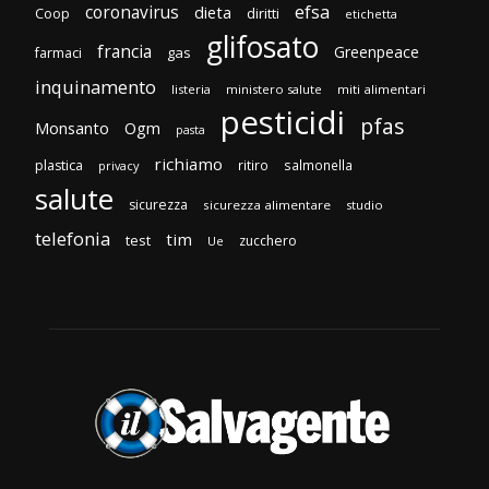
efsa
coronavirus
dieta
diritti
Coop
etichetta
glifosato
francia
Greenpeace
gas
farmaci
inquinamento
listeria
ministero salute
miti alimentari
pesticidi
pfas
Monsanto
Ogm
pasta
richiamo
plastica
ritiro
salmonella
privacy
salute
sicurezza
sicurezza alimentare
studio
telefonia
tim
test
zucchero
Ue