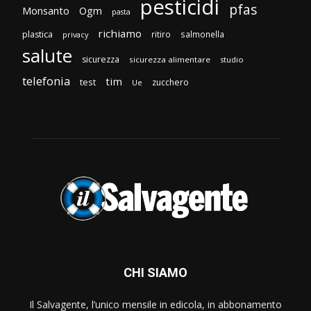
pesticidi
pfas
Monsanto
Ogm
pasta
richiamo
plastica
ritiro
salmonella
privacy
salute
sicurezza
sicurezza alimentare
studio
telefonia
tim
test
zucchero
Ue
CHI SIAMO
Il Salvagente, l’unico mensile in edicola, in abbonamento