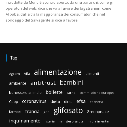
introdotte da Monti è scontro aperto: da una parte chi, come gli
operatori del web, dice che va a favore dei big stranieri, come
Alibaba, dall'altra la maggioranza dei consumatori che nel
sondaggio del Salvagente si dice a favore
Tag
alimentazione
Aifa
alimenti
Agcom
bambini
antitrust
ambiente
bollette
benessere animale
carne
commissione europea
efsa
coronavirus
dieta
diritti
Coop
etichetta
glifosato
francia
Greenpeace
gas
farmaci
inquinamento
listeria
ministero salute
miti alimentari