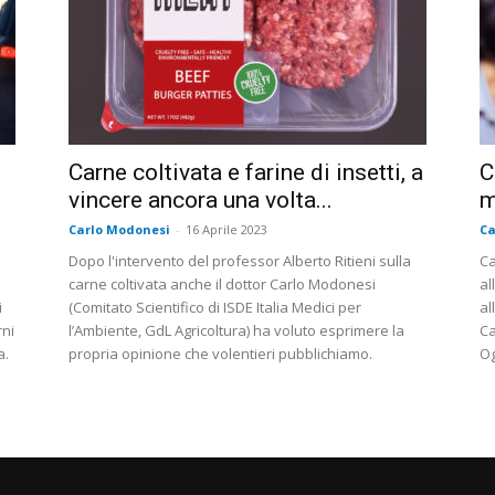
Carne coltivata e farine di insetti, a
C
vincere ancora una volta...
m
Carlo Modonesi
-
16 Aprile 2023
Ca
Dopo l'intervento del professor Alberto Ritieni sulla
Ca
carne coltivata anche il dottor Carlo Modonesi
al
i
(Comitato Scientifico di ISDE Italia Medici per
al
rni
l’Ambiente, GdL Agricoltura) ha voluto esprimere la
Ca
a.
propria opinione che volentieri pubblichiamo.
O