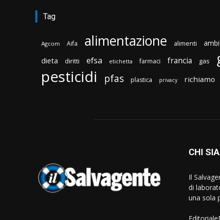
Tag
alimentazione
ambi
Aifa
alimenti
Agcom
efsa
francia
dieta
diritti
gas
farmaci
etichetta
pesticidi
pfas
richiamo
plastica
privacy
CHI SI
Il Salvag
di laborat
una sola p
Editorial