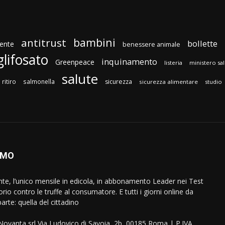
bambini
antitrust
bollette
ente
benessere animale
glifosato
inquinamento
Greenpeace
listeria
ministero sa
salute
ritiro
salmonella
sicurezza
sicurezza alimentare
studio
AMO
ente, l’unico mensile in edicola, in abbonamento Leader nei Test
orio contro le truffe al consumatore. E tutti i giorni online da
arte: quella del cittadino
eNovanta srl Via Ludovico di Savoia, 2b, 00185 Roma | P.IVA