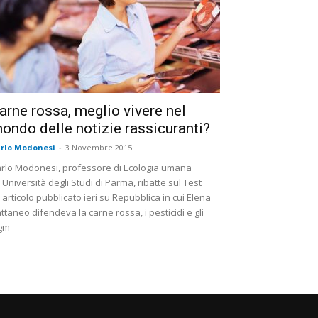
arne rossa, meglio vivere nel
ondo delle notizie rassicuranti?
rlo Modonesi
-
3 Novembre 2015
rlo Modonesi, professore di Ecologia umana
l'Università degli Studi di Parma, ribatte sul Test
l'articolo pubblicato ieri su Repubblica in cui Elena
ttaneo difendeva la carne rossa, i pesticidi e gli
gm