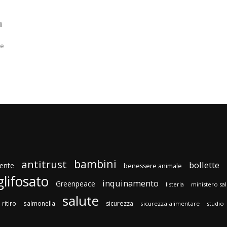
i
 e
bambini
antitrust
bollette
ente
benessere animale
glifosato
inquinamento
Greenpeace
listeria
ministero sa
salute
ritiro
salmonella
sicurezza
sicurezza alimentare
studio