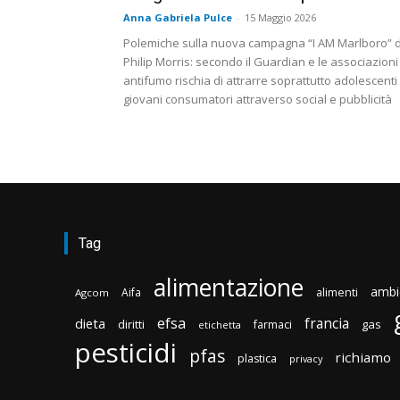
Anna Gabriela Pulce
-
15 Maggio 2026
Polemiche sulla nuova campagna “I AM Marlboro” d
Philip Morris: secondo il Guardian e le associazioni
antifumo rischia di attrarre soprattutto adolescenti
giovani consumatori attraverso social e pubblicità
Tag
alimentazione
ambi
Aifa
alimenti
Agcom
efsa
francia
dieta
diritti
gas
farmaci
etichetta
pesticidi
pfas
richiamo
plastica
privacy