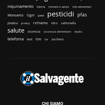
inquinamento
listeria
ministero salute
miti alimentari
pesticidi
pfas
Monsanto
Ogm
pasta
richiamo
plastica
ritiro
salmonella
privacy
salute
sicurezza
sicurezza alimentare
studio
telefonia
tim
test
zucchero
Ue
CHI SIAMO