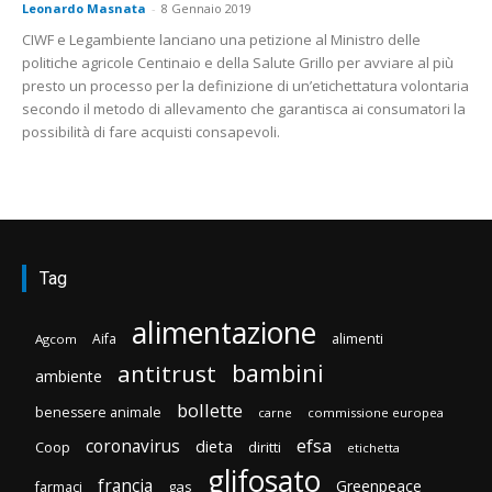
Leonardo Masnata
-
8 Gennaio 2019
CIWF e Legambiente lanciano una petizione al Ministro delle
politiche agricole Centinaio e della Salute Grillo per avviare al più
presto un processo per la definizione di un’etichettatura volontaria
secondo il metodo di allevamento che garantisca ai consumatori la
possibilità di fare acquisti consapevoli.
Tag
alimentazione
Aifa
alimenti
Agcom
bambini
antitrust
ambiente
bollette
benessere animale
carne
commissione europea
efsa
coronavirus
dieta
Coop
diritti
etichetta
glifosato
francia
Greenpeace
gas
farmaci