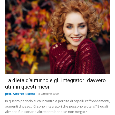
La dieta d’autunno e gli integratori davvero
utili in questi mesi
prof. Alberto Ritieni
-
8 Ottobre 2020
In questo periodo si va incontro a perdita di capelli, raffreddamenti,
aumenti di peso... Ci sono integratori che possono aiutarci? E quali
alimenti funzionano altrettanto bene se non meglio?