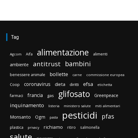
Tag
alimentazione
Aifa
alimenti
Agcom
bambini
antitrust
ambiente
bollette
benessere animale
carne
commissione europea
efsa
coronavirus
dieta
Coop
diritti
etichetta
glifosato
francia
Greenpeace
gas
farmaci
inquinamento
listeria
ministero salute
miti alimentari
pesticidi
pfas
Monsanto
Ogm
pasta
richiamo
plastica
ritiro
salmonella
privacy
salute