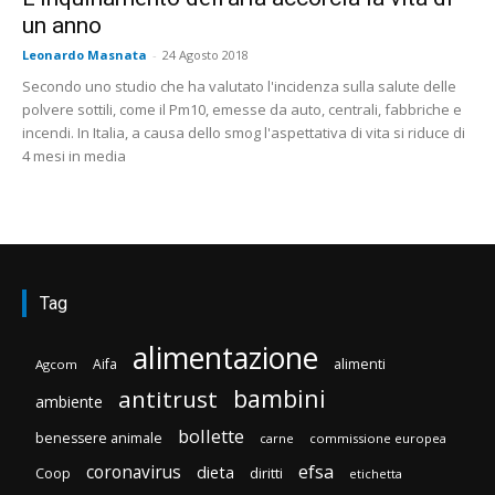
un anno
Leonardo Masnata
-
24 Agosto 2018
Secondo uno studio che ha valutato l'incidenza sulla salute delle
polvere sottili, come il Pm10, emesse da auto, centrali, fabbriche e
incendi. In Italia, a causa dello smog l'aspettativa di vita si riduce di
4 mesi in media
Tag
alimentazione
Aifa
alimenti
Agcom
bambini
antitrust
ambiente
bollette
benessere animale
carne
commissione europea
efsa
coronavirus
dieta
diritti
Coop
etichetta