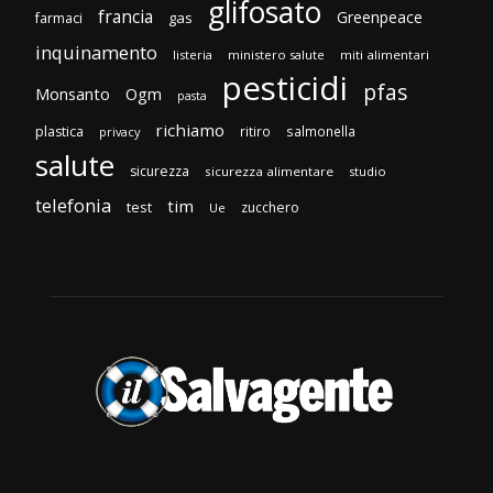
glifosato
francia
Greenpeace
gas
farmaci
inquinamento
listeria
ministero salute
miti alimentari
pesticidi
pfas
Monsanto
Ogm
pasta
richiamo
plastica
ritiro
salmonella
privacy
salute
sicurezza
sicurezza alimentare
studio
telefonia
tim
test
zucchero
Ue