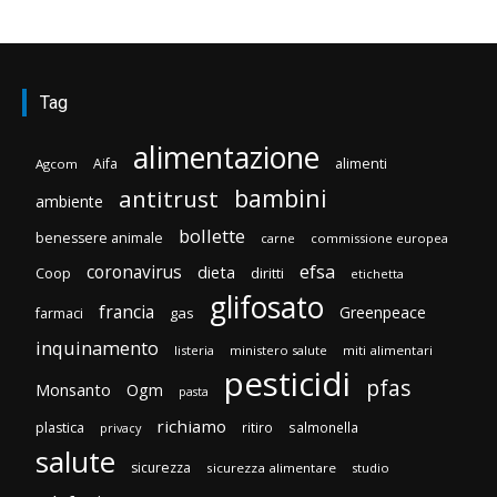
Tag
alimentazione
Aifa
alimenti
Agcom
bambini
antitrust
ambiente
bollette
benessere animale
carne
commissione europea
efsa
coronavirus
dieta
Coop
diritti
etichetta
glifosato
francia
Greenpeace
gas
farmaci
inquinamento
listeria
ministero salute
miti alimentari
pesticidi
pfas
Monsanto
Ogm
pasta
richiamo
plastica
ritiro
salmonella
privacy
salute
sicurezza
sicurezza alimentare
studio