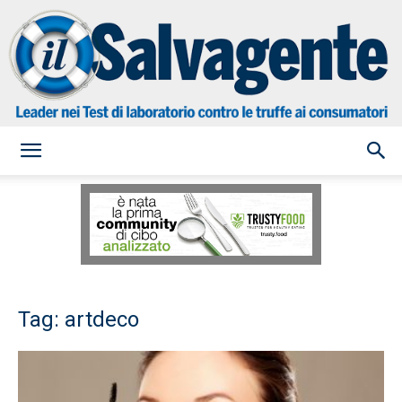
il
Salvagente
Tag: artdeco