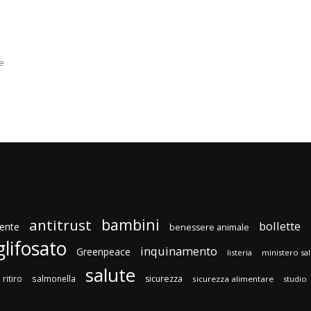
ne
bambini
antitrust
bollette
ente
benessere animale
glifosato
inquinamento
Greenpeace
listeria
ministero sa
salute
ritiro
salmonella
sicurezza
sicurezza alimentare
studio