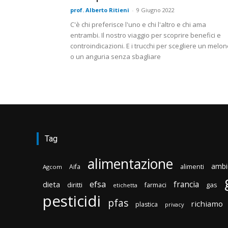
prof. Alberto Ritieni
-
9 Giugno 2022
C'è chi preferisce l'uno e chi l'altro e chi ama
entrambi. Il nostro viaggio per scoprire benefici e
controindicazioni. E i trucchi per scegliere un melo
o un anguria senza sbagliare
Tag
alimentazione
ambi
Aifa
alimenti
Agcom
efsa
francia
dieta
diritti
gas
farmaci
etichetta
pesticidi
pfas
richiamo
plastica
privacy