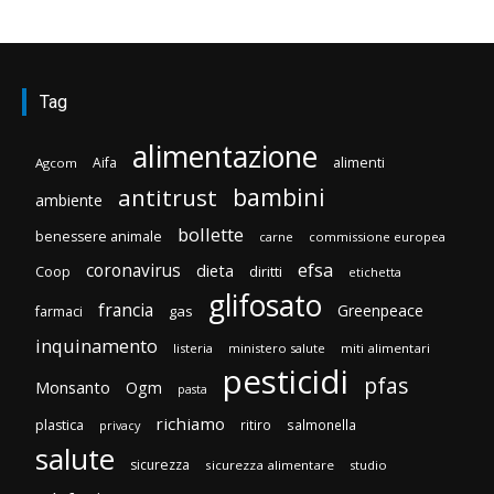
Tag
alimentazione
Aifa
alimenti
Agcom
bambini
antitrust
ambiente
bollette
benessere animale
carne
commissione europea
efsa
coronavirus
dieta
diritti
Coop
etichetta
glifosato
francia
Greenpeace
gas
farmaci
inquinamento
listeria
ministero salute
miti alimentari
pesticidi
pfas
Monsanto
Ogm
pasta
richiamo
plastica
ritiro
salmonella
privacy
salute
sicurezza
sicurezza alimentare
studio