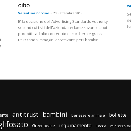
cibo...
Va
Valentina Corvino
-
20 Settembre 2018
Se
de
E' la decisione dell'Advertising Standards Authority
fu
second cui i siti dell'azienda reclamizzavano i suoi
prodotti - ad alto contenuto di zucchero e grassi -
i
utilizzando immagini accattivanti per i bambini
e
bambini
antitrust
bollette
ente
benessere animale
glifosato
inquinamento
Greenpeace
listeria
ministero sa