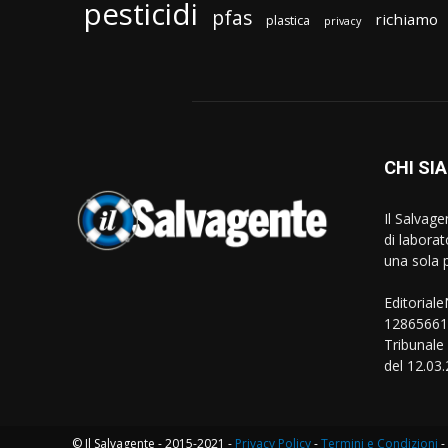
pesticidi
pfas
richiamo
plastica
privacy
CHI SI
Il Salvag
di laborat
una sola p
Editorial
128656610
Tribunale
del 12.03
© Il Salvagente - 2015-2021 -
Privacy Policy
-
Termini e Condizioni
-