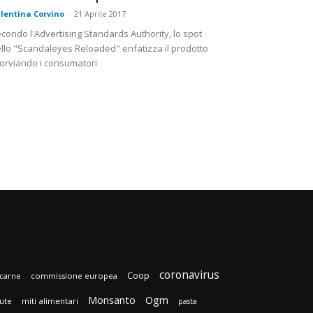
lentina Corvino
-
21 Aprile 2017
condo l'Advertising Standards Authority, lo spot
llo "Scandaleyes Reloaded" enfatizza il prodotto
orviando i consumatori
coronavirus
Coop
carne
commissione europea
Monsanto
Ogm
lute
miti alimentari
pasta