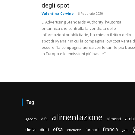
degli spot
Valentina Corvino
-
6 Febbraio 2020
L' Advertising Standards Authority, l'Autorità
britannica che controlla la veridicità delle
informazioni pubblicitarie, ha chiesto il ritiro dello
spot di Ryanair in cui la compagnia low cost vanta d
essere "la compagnia aerea con le tariffe più bass
in Europa e le emissioni più basse"
Tag
alimentazione
ambi
Aifa
alimenti
Agcom
efsa
francia
dieta
diritti
gas
farmaci
etichetta