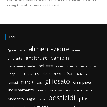
nella fretta di convincere anche i più dubbiosi, dissemina alcuni
passaggi tutt'altro che tranquillizzanti.
Tag
alimentazione
Aifa
alimenti
Agcom
bambini
antitrust
ambiente
bollette
benessere animale
carne
commissione europea
efsa
coronavirus
dieta
Coop
diritti
etichetta
glifosato
francia
Greenpeace
gas
farmaci
inquinamento
listeria
ministero salute
miti alimentari
pesticidi
pfas
Monsanto
Ogm
pasta
richiamo
ritiro
salmonella