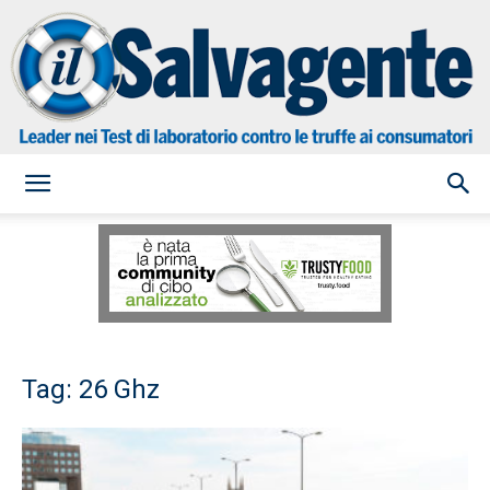
il
Salvagente
Tag: 26 Ghz