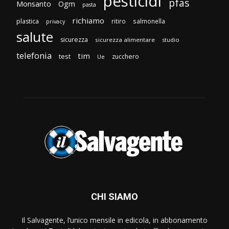
pesticidi
pfas
Monsanto
Ogm
pasta
richiamo
plastica
ritiro
salmonella
privacy
salute
sicurezza
sicurezza alimentare
studio
telefonia
tim
test
zucchero
Ue
CHI SIAMO
Il Salvagente, l’unico mensile in edicola, in abbonamento