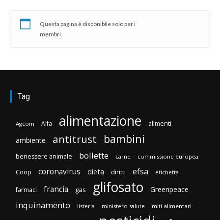
Questa pagina è disponibile solo per i
membri.
Tag
alimentazione
Aifa
alimenti
Agcom
bambini
antitrust
ambiente
bollette
benessere animale
carne
commissione europea
efsa
coronavirus
dieta
diritti
Coop
etichetta
glifosato
francia
Greenpeace
gas
farmaci
inquinamento
listeria
ministero salute
miti alimentari