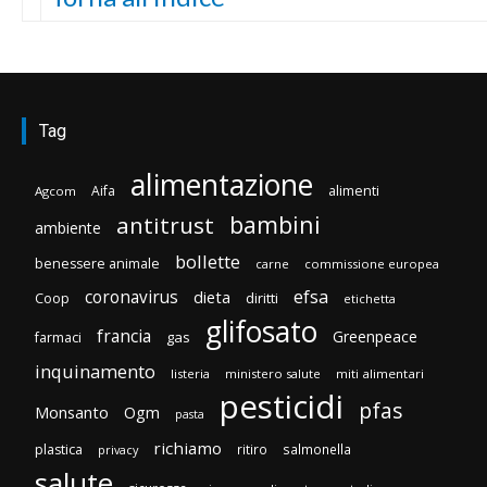
Tag
alimentazione
Aifa
alimenti
Agcom
bambini
antitrust
ambiente
bollette
benessere animale
carne
commissione europea
efsa
coronavirus
dieta
diritti
Coop
etichetta
glifosato
francia
Greenpeace
gas
farmaci
inquinamento
listeria
ministero salute
miti alimentari
pesticidi
pfas
Monsanto
Ogm
pasta
richiamo
plastica
ritiro
salmonella
privacy
salute