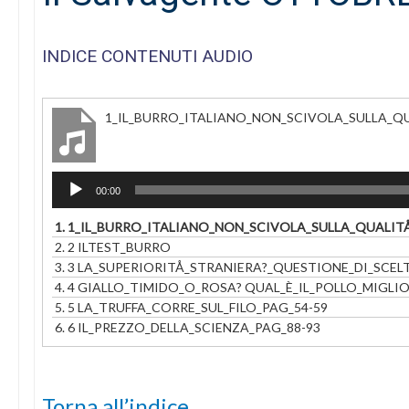
INDICE CONTENUTI AUDIO
1_IL_BURRO_ITALIANO_NON_SCIVOLA_SULLA_QU
Audio
00:00
Player
1.
1_IL_BURRO_ITALIANO_NON_SCIVOLA_SULLA_QUALITA
2.
2 ILTEST_BURRO
3.
3 LA_SUPERIORITÅ_STRANIERA?_QUESTIONE_DI_SCELT
4.
4 GIALLO_TIMIDO_O_ROSA? QUAL_È_IL_POLLO_MIGLI
5.
5 LA_TRUFFA_CORRE_SUL_FILO_PAG_54-59
6.
6 IL_PREZZO_DELLA_SCIENZA_PAG_88-93
Torna all’indice