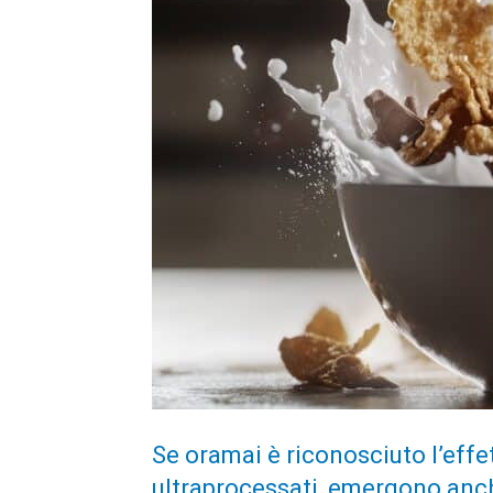
Se oramai è riconosciuto l’effet
ultraprocessati, emergono anch