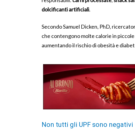
responsabili:
carni processate
,
snack sal
dolcificanti artificiali
.
Secondo Samuel Dicken, PhD, ricercator
che contengono molte calorie in piccole 
aumentando il rischio di obesità e diabet
Non tutti gli UPF sono negativi