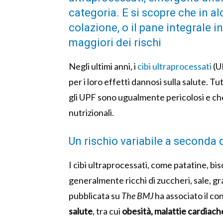
categoria. E si scopre che in al
colazione, o il pane integrale i
maggiori dei rischi
Negli ultimi anni, i
cibi ultraprocessati
(U
per i loro effetti dannosi sulla salute. 
gli UPF sono ugualmente pericolosi e che
nutrizionali.
Un rischio variabile a seconda 
I cibi ultraprocessati, come patatine, b
generalmente ricchi di zuccheri, sale, g
pubblicata su
The BMJ
ha associato il co
salute
, tra cui
obesità,
malattie cardiach