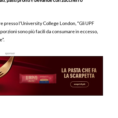
ati
,
pasti pronti
e
bevande con zuccheri o
e presso l’University College London, “Gli UPF
porzioni sono più facili da consumare in eccesso,
e”.
sponsor