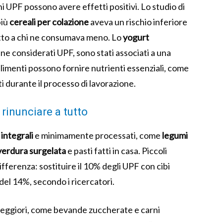
i UPF possono avere effetti positivi. Lo studio di
più
cereali per colazione
aveva un rischio inferiore
etto a chi ne consumava meno. Lo
yogurt
ne considerati UPF, sono stati associati a una
 alimenti possono fornire nutrienti essenziali, come
ti durante il processo di lavorazione.
rinunciare a tutto
 integrali
e minimamente processati, come
legumi
 verdura surgelata
e pasti fatti in casa. Piccoli
ferenza: sostituire il 10% degli UPF con cibi
 del 14%, secondo i ricercatori.
 peggiori, come bevande zuccherate e carni