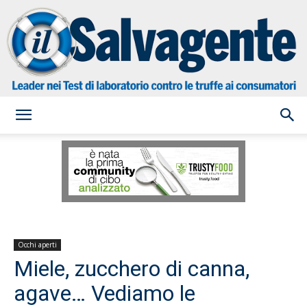
il
Salvagente
Occhi aperti
Miele, zucchero di canna,
agave… Vediamo le