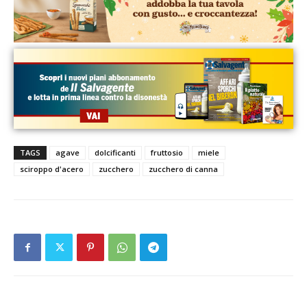
TAGS
agave
dolcificanti
fruttosio
miele
sciroppo d'acero
zucchero
zucchero di canna