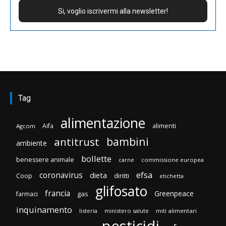
Tag
alimentazione
Aifa
alimenti
Agcom
bambini
antitrust
ambiente
bollette
benessere animale
carne
commissione europea
efsa
coronavirus
dieta
diritti
Coop
etichetta
glifosato
francia
Greenpeace
gas
farmaci
inquinamento
listeria
ministero salute
miti alimentari