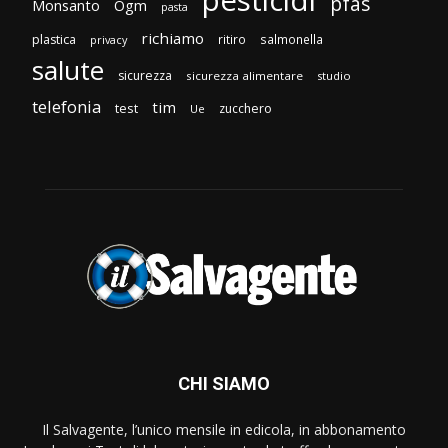
pesticidi
pfas
Monsanto
Ogm
pasta
richiamo
plastica
ritiro
salmonella
privacy
salute
sicurezza
sicurezza alimentare
studio
telefonia
tim
test
zucchero
Ue
CHI SIAMO
Il Salvagente, l’unico mensile in edicola, in abbonamento