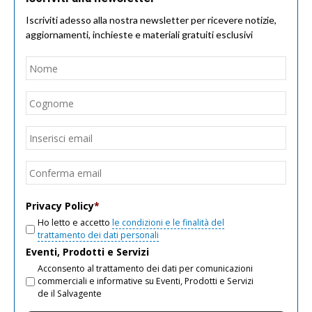
Iscriviti adesso alla nostra newsletter per ricevere notizie,
aggiornamenti, inchieste e materiali gratuiti esclusivi
Nome
*
Nom
Cogn
Email
*
Inseri
email
Conf
email
Privacy Policy
*
Ho letto e accetto
le condizioni e le finalità del
trattamento dei dati personali
Eventi, Prodotti e Servizi
Acconsento al trattamento dei dati per comunicazioni
commerciali e informative su Eventi, Prodotti e Servizi
de il Salvagente