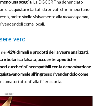
mmeno una scaglia
. La DGCCRF ha denunciato
ori di acquistare tartufi da privati che li importano
nensis
, molto simile visivamente alla
melanosporum
,
rivendendoli come locali.
ssere vero
à nel
42% di mieli e prodotti dell’alveare analizzati
.
a e botanica falsata
,
accuse terapeutiche
nori zuccherini incompatibili con la denominazione
quistavano miele all’ingrosso rivendendolo come
nsumatori attenti alla filiera corta.
sponsor