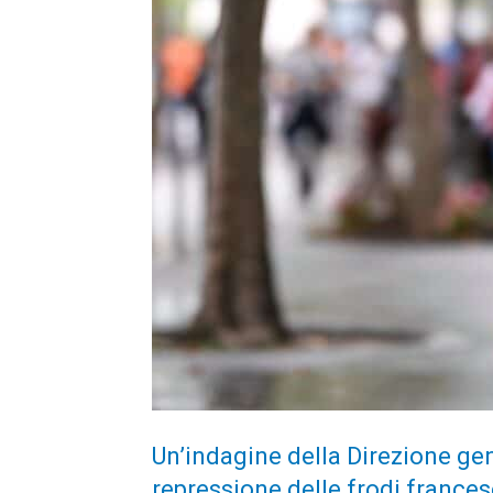
Un’indagine della Direzione gen
repressione delle frodi francese