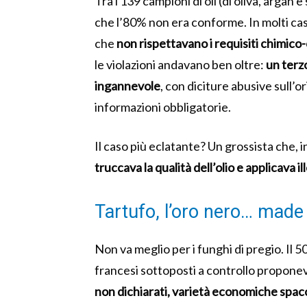
Tra i 139 campioni di oli (di oliva, arga
che l’80% non era conforme. In molti casi
che
non rispettavano i requisiti chimico
le violazioni andavano ben oltre:
un terz
ingannevole
, con diciture abusive sull’o
informazioni obbligatorie.
Il caso più eclatante? Un grossista che, i
truccava la qualità dell’olio e applicava i
Tartufo, l’oro nero… made
Non va meglio per i funghi di pregio. Il 
francesi sottoposti a controllo propone
non dichiarati, varietà economiche spacci