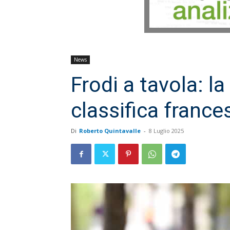
News
Frodi a tavola: l
classifica france
Di
Roberto Quintavalle
-
8 Luglio 2025