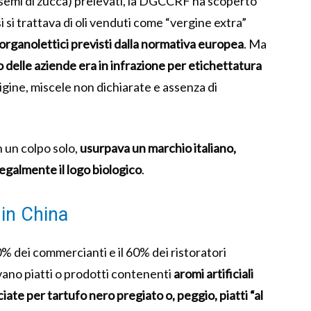
n e semi di zucca) prelevati, la DGCCRF ha scoperto
 si trattava di oli venduti come “vergine extra”
-organolettici previsti dalla normativa europea
. Ma
o delle aziende era in infrazione per etichettatura
rigine, miscele non dichiarate e assenza di
n un colpo solo,
usurpava un marchio italiano,
llegalmente il logo biologico
.
 in China
50% dei commercianti e il 60% dei ristoratori
vano piatti o prodotti contenenti
aromi artificiali
ate per tartufo nero pregiato o, peggio, piatti “al