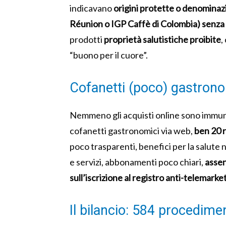
indicavano
origini protette o denominazi
Réunion o IGP Caffè di Colombia) senza ri
prodotti
proprietà salutistiche proibite
,
“buono per il cuore”.
Cofanetti (poco) gastrono
Nemmeno gli acquisti online sono immun
cofanetti gastronomici via web,
ben 20 r
poco trasparenti, benefici per la salute 
e servizi, abbonamenti poco chiari,
assen
sull’iscrizione al registro anti-telemarke
Il bilancio: 584 procedimen