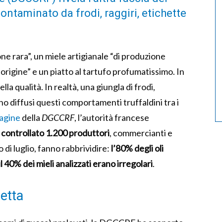
ntaminato da frodi, raggiri, etichette
one rara”, un miele artigianale “di produzione
 origine” e un piatto al tartufo profumatissimo. In
la qualità. In realtà, una giungla di frodi,
no diffusi questi comportamenti truffaldini tra i
agine
della
DGCCRF
, l’autorità francese
a
controllato 1.200 produttori
, commercianti e
zio di luglio, fanno rabbrividire:
l’80% degli oli
 il 40% dei mieli analizzati erano irregolari
.
hetta