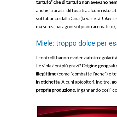
tartufo” che di tartufo non avevano ne
anche la prassi diffusa tra alcuni ristorat
sottobanco dalla Cina (la varietà
Tuber si
ma senza paragoni sul piano aromatico), 
Miele: troppo dolce per e
I controlli hanno evidenziato irregolarit
Le violazioni più gravi?
Origine geografic
illegittime
(come “combatte l’acne”) e
te
in etichetta
. Alcuni apicoltori, inoltre,
ac
propria produzione
, ingannando così i co