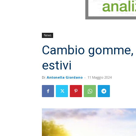
News
Cambio gomme, i
estivi
Di
Antonella Giordano
-
11 Maggio 2024