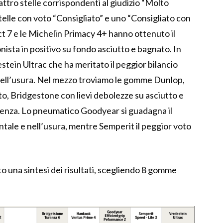
ttro stelle corrispondenti al giudizio “Molto
telle con voto “Consigliato” e uno “Consigliato con
t 7 e le Michelin Primacy 4+ hanno ottenuto il
nista in positivo su fondo asciutto e bagnato. In
stein Ultrac che ha meritato il peggior bilancio
ell’usura. Nel mezzo troviamo le gomme Dunlop,
to, Bridgestone con lievi debolezze su asciutto e
icienza. Lo pneumatico Goodyear si guadagna il
ntale e nell’usura, mentre Semperit il peggior voto
o una sintesi dei risultati, scegliendo 8 gomme