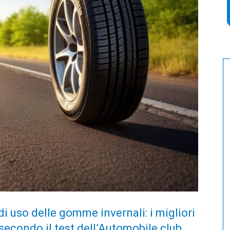
di uso delle gomme invernali: i migliori
 secondo il test dell’Automobile club