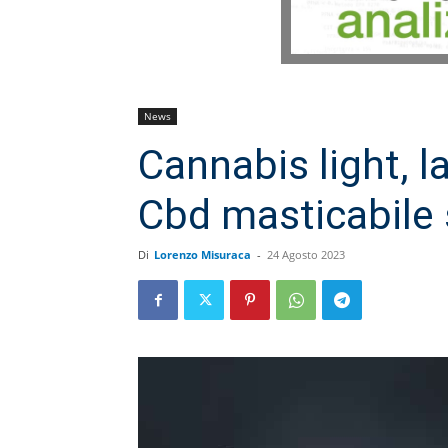
News
Cannabis light, l
Cbd masticabile 
Di
Lorenzo Misuraca
-
24 Agosto 2023