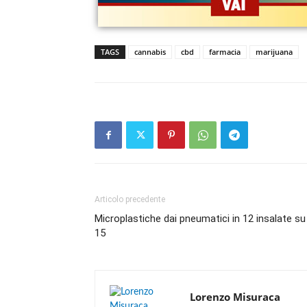
TAGS
cannabis
cbd
farmacia
marijuana
Articolo precedente
Microplastiche dai pneumatici in 12 insalate su
15
Lorenzo Misuraca