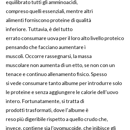
equilibrato
tutti gli amminoacidi,
compreso
quelli
essenziali
,
mentre altri
aliment
i
fornisco
no proteine
di qualità
inferiore.
Tuttavia,
è del tutto
errato
c
onsumare
uova
per il loro alto livello proteico
pensando che
faccia
no
aumentare i
muscoli
.
Occorre r
assegn
arsi
,
la massa
muscolare
non aumenta
di un etto,
se non con un
tenace e continuo
allenamento
fisico
.
Sp
esso
si
vede
consuma
re
tanto
albume
per introdurre solo
le
proteine
e
senza aggiungere le calorie
dell’uovo
intero
. F
ortunatamente
,
si tratta di
prodotti
trasformati
,
dove
l’
albume è
reso
più
di
geribile
rispetto a quello
crudo
che,
invece,
contiene sia l’
ovomucoide
, che
in
i
bisce
gli