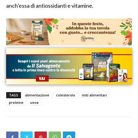
an
ch’essa
di antiossidanti
e vitamine
.
TAGS
alimentazione
colesterolo
miti alimentari
proteine
uova