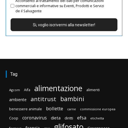
Acconsento al trattamento dei dati per comunicazioni
commerciali e informative su Eventi, Prodotti e Servizi
de il Salvagente
Tag
alimentazione
Aifa
alimenti
Agcom
bambini
antitrust
ambiente
bollette
benessere animale
carne
commissione europea
efsa
coronavirus
dieta
diritti
Coop
etichetta
glifosato
francia