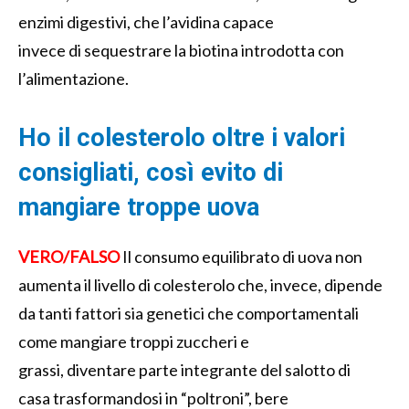
enzimi
digesti
vi
, che l’
avidina
capace
invece
di
sequestra
re la biotina
introdotta con
l’alimentazione
.
Ho il colesterolo oltre i valori
consigliati, così evito di
mangiare troppe
uova
VERO/FALSO
Il consumo
equilibrato
di
uova
non
aumenta il
livello di
colesterolo
ch
e, invece,
dipende
da tanti fattori sia genetici che comportamentali
come mangiare troppi
zuccheri e
grassi,
diventare
parte
integr
ante
del salotto
di
casa
trasformandosi in “poltroni”
,
bere