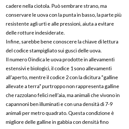
cadere
nella ciotola
.
Può sembrare strano, ma
conservare le uova con la punta in basso, la parte più
resistente agli urti e alle pressi
oni, aiuta a evitare
delle
rotture indesiderate.
Infine, sarebbe bene conoscere la chiave di lettura
del codice stampigliato sui gusci
delle
uova
.
Il numero
0
indica
le uova
prodotte in
allevamenti
estensivi e biologici,
il codice 1 sono allevamenti
all’aperto,
mentre il codice 2 con la dicitura “galline
allevate a terra”
purtroppo
non rappresenta galline
che razzolano
felici
nell’aia, ma animali che vivono in
capannoni
ben illuminati e
con una densità di 7-9
animali per metro quadrato
. Questa condizione è
migliore
delle galline in gabbia con densità fino