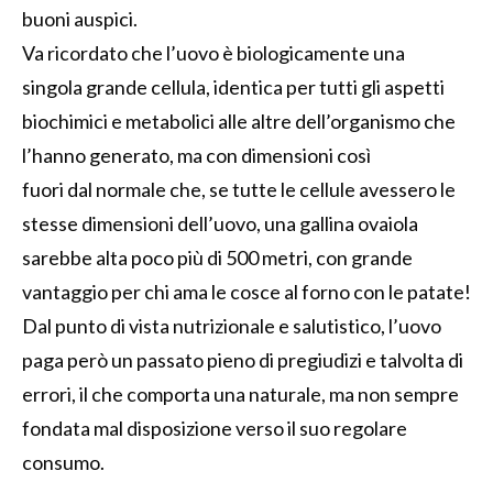
buoni auspici
.
Va ricordato
che l
’uovo è
biologicamente
un
a
singola
grande
cellula
,
identi
ca per tutti gli aspetti
biochimici e metabolici alle altre dell’organismo
che
l’hanno generato,
ma
con
dimens
ioni
così
fuori
dal
normale che
,
se tutte le cellule avessero le
stesse dimensioni dell’uovo,
una gallina ovaiola
sarebbe alta poco più di 500 metri, con grande
vantaggio per chi ama
le cosce al forno con le patate
!
Dal punto di vista nutrizionale e salutistico, l’uovo
paga
però
un passato
pien
o di pregiudizi e talvolta di
errori
,
il che comporta una
naturale, ma non sempre
fondata
mal disposizione ver
so il suo regolare
c
onsumo.