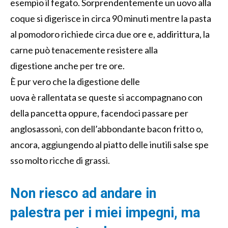
esempio il fegato.
Sorprendentemente un uovo alla
coque si digerisce in
circa
90
minuti
mentre
la pasta
al pomodoro
richied
e
circa due ore e
, addirittura,
la
carne
può
tenacemente
resister
e alla
digestione
anche
per
tre
ore
.
È pur vero
che
la digestione del
le
uova
è
rallenta
ta
se
queste
si accompagnano con
della
pancetta
oppure
,
fa
cendo
ci
passare per
anglosassoni
,
con
dell’
abbonda
nte
bacon fritto
o,
ancora,
aggiungendo
al piatto
delle
inutili
salse
spe
sso
molto
ricche di grassi
.
Non riesco ad andare in
palestra
per
i miei
impegni
, ma