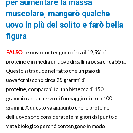
per aumentare la
massa
muscolare, mangerò qualche
uovo in più del solito
e farò bella
figura
FALSO
Le uova
contengono circa il 12,5% di
proteine e in media un uovo di gallina pesa circa 55 g
.
Questo si traduce nel fatto che
un paio di
uova
forniscono circa
25 grammi di
proteine
,
comparabili
a
una
bi
stecca di 150
grammi
o
ad
un pezzo di formaggio
di
circa
100
grammi
.
A questo va aggiunto
che le proteine
dell’uovo sono
considerate
le migliori dal punto di
vista biologico
perché
c
ontengono
in modo