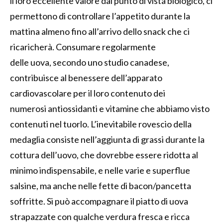
il loro
eccellente
valore
dal punto di vista biologico
,
ci
permettono di
controllare l’appetito durante la
mattina
almeno fino all’arrivo dello
snack che ci
ricaricherà
.
Consumare
regolar
mente
delle
uova
,
secondo uno studio canadese,
contribuisce
al benessere
dell’apparato
cardiovascolare
per il
loro contenuto
dei
numerosi
antiossidanti
e vitamine
che
abbiamo
visto
contenuti
nel tuorlo
.
L
’inev
itabile rovescio della
medaglia consiste
nel
l’aggiunta di grassi durante la
cottura dell’uovo
,
che dovrebbe
essere ridotta al
minimo
indispensabile
,
e
nelle
varie e superflue
salsine
,
ma anche nelle
fette di bacon
/pancetta
soffritte
. S
i può accompagnare il piatto di uova
strapazzate con qualche verdura fresca e ricca