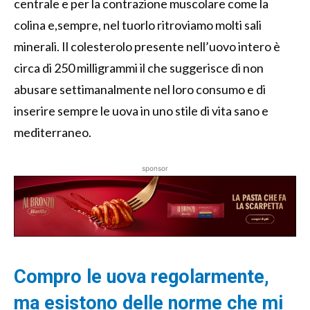
centrale
e per la contrazione muscolare
come la
colina e
,
sempre
,
nel
tuorlo ritroviamo molti sali
minerali.
Il
colesterolo presente
nell’uovo intero
è
circa
di
250 milligrammi il che suggerisce di non
abusare settimanalmente nel
loro consumo e di
inserire sempre le uova
in uno stile di vita sano e
mediterraneo
.
sponsor
Compro le uova regolarmente,
ma esistono delle norme
che mi