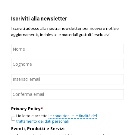
Iscriviti alla newsletter
Iscriviti adesso alla nostra newsletter per ricevere notizie,
aggiornamenti, inchieste e materiali gratuiti esclusivi
Nome
*
Nom
Cogn
Email
*
Inseri
email
Conf
email
Privacy Policy
*
Ho letto e accetto
le condizioni e le finalità del
trattamento dei dati personali
Eventi, Prodotti e Servizi