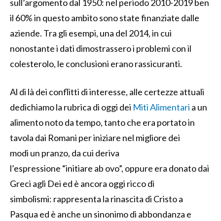
sull’argomento dal 1950: nel periodo 2010-2019 ben
il 60% in questo ambito sono state finanziate dalle
aziende. Tra gli esempi, una del 2014, in cui
nonostante i dati dimostrassero i problemi con il
colesterolo, le conclusioni erano rassicuranti.
Al di là dei conflitti di interesse, alle certezze attuali
dedichiamo la rubrica di oggi dei
Miti Alimentari
a
un
alimento
noto
da tempo
,
tanto che
era
portat
o
in
tavola dai R
omani per
iniziare
nel migliore dei
modi
un pranzo
, da cui
deriva
l’espressione
“
initiare
ab ovo
”,
o
ppure
era donato
dai
Greci
agli Dei
e
d è
ancora oggi ricco di
simbolismi:
rappresenta
la rinascita
di Cristo
a
Pasqua
ed è
anche
un
sinonimo di abbondanza
e