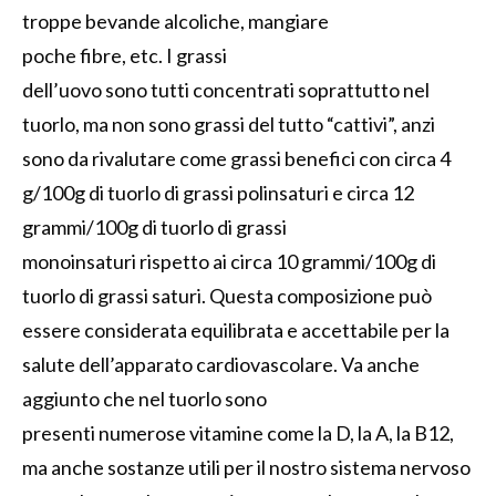
troppe
bevande alcoliche,
mangiare
poche
fibre,
etc
.
I
grassi
dell’uovo
sono
tutti
concentra
ti soprattutto nel
tuorlo
, ma non
sono
grassi
del tutto
“cattivi”, anzi
sono
da
ri
valutare come grassi
benefici
con circa 4
g/
100
g
di tuorlo
di grassi polinsaturi e circa 12
grammi
/100g di tuorlo
di grassi
monoinsaturi
rispetto ai
circa 10 grammi
/100g di
tuorlo
di grassi saturi. Q
uesta
composizione
può
essere considerata
equilibrata e
accettabile per
la
salute del
l’apparato cardiovascolare.
Va anche
aggiunto che n
el tuorlo sono
presenti
numeros
e
vitamine come la D,
la
A, la
B12
,
ma anche
sostanze utili per il nostro sistema nervoso