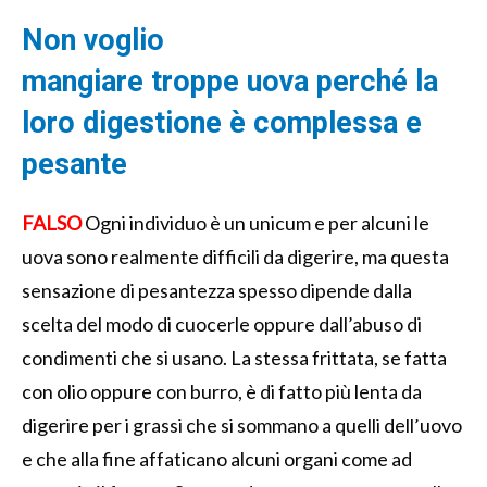
N
on voglio
mangiare
troppe
uova
perch
é
la
loro digestione è complessa e
pesante
FALSO
O
gn
i individuo
è un unicum
e
p
er alcuni le
uova sono
realmente
difficili da digerire
, ma questa
sensazione
di pesantezza
spesso dipende
dal
la
scelta del
modo di cuocerle
o
ppure
dall’
ab
uso di
condimenti
che si usano
.
La
stessa
frittata, se fatta
con olio oppure con burro
,
è
di
fatto
più lenta da
digerire
per
i
grassi che si
somma
no a
quelli de
ll’uovo
e che
alla fine
affaticano alcuni organi come ad