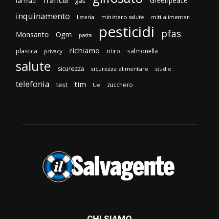
Greenpeace
gas
farmaci
inquinamento
listeria
ministero salute
miti alimentari
pesticidi
pfas
Monsanto
Ogm
pasta
richiamo
plastica
ritiro
salmonella
privacy
salute
sicurezza
sicurezza alimentare
studio
telefonia
tim
test
zucchero
Ue
CHI SIAMO