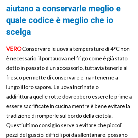
aiutano a conservarle
meglio
e
quale codice è meglio che io
scelga
VERO
Conservare le uova a temperature
di
4°C non
è neces
sario,
il
porta
uova nel frigo come è già stato
detto
in passato
è un accessori
o
,
tuttavia
tenerle al
fresco permette
di
conservare
e
mante
nerne a
lungo
il loro sapore.
L
e uova incrinate o
addirittura
quelle
rotte dovrebbero essere le prime
a
essere sacrificate in cucina mentre
è bene evitare
la
tradizione di
romperle sul bordo della ciotola.
Quest’ultimo consiglio
serve a
evitare che piccoli
pezzi del guscio
,
difficili
poi da allontanare
,
possano