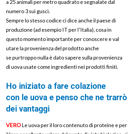
a
25
animali per metro quadrato
e segnalate dal
numero 3
sui gusci
.
Sempre lo stesso
codice ci dice anche il paese di
produzione
(ad esempio IT per l’Italia)
, cosa in
questo momento importante
per
conoscere
e
val
ut
are la provenienza del prodotto anche
se
pur
troppo nulla è dato sapere sulla provenienza
di
uova usate come ingredienti nei prodotti finiti
.
Ho iniz
iato a
far
e
colazione
con
le
uova
e
penso che
ne
trarrò
d
e
i vantaggi
VERO
Le uova per il loro
contenuto di proteine
e per