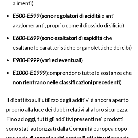
alimenti)
E500-E599
(sono regolatori di acidità
e anti
agglomeranti, proprio come il diossido di silicio)
E600-E699
(sono esaltatori di sapidità
che
esaltano le caratteristiche organolettiche dei cibi)
E900-E999
(vari ed eventuali
)
E1000-E1999
(comprendono tutte le sostanze che
non rientrano nelle classificazioni precedenti
)
Il dibattito sull’utilizzo degli additivi è ancora aperto
proprio alla luce dei dubbi relativi alla loro sicurezza.
Fino ad oggi, tutti gli additivi presenti nei prodotti
sono stati autorizzati dalla Comunità europea dopo
una serie di approfonditi controlli effettuati proprio