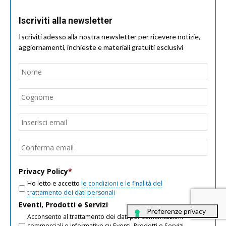
Iscriviti alla newsletter
Iscriviti adesso alla nostra newsletter per ricevere notizie,
aggiornamenti, inchieste e materiali gratuiti esclusivi
Nome
*
Nom
Cogn
Email
*
Inseri
email
Conf
email
Privacy Policy
*
Ho letto e accetto
le condizioni e le finalità del
trattamento dei dati personali
Eventi, Prodotti e Servizi
Acconsento al trattamento dei dati per comunicazioni
commerciali e informative su Eventi, Prodotti e Servizi