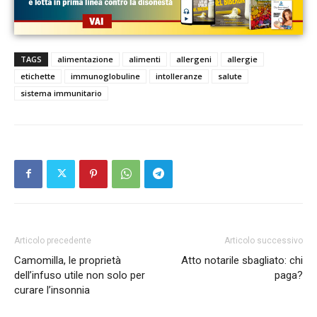
TAGS
alimentazione
alimenti
allergeni
allergie
etichette
immunoglobuline
intolleranze
salute
sistema immunitario
Articolo precedente
Articolo successivo
Camomilla, le proprietà
Atto notarile sbagliato: chi
dell’infuso utile non solo per
paga?
curare l’insonnia