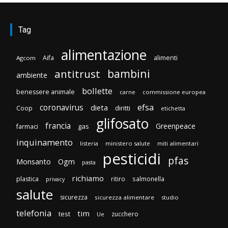
Tag
alimentazione
Aifa
alimenti
Agcom
bambini
antitrust
ambiente
bollette
benessere animale
carne
commissione europea
efsa
coronavirus
dieta
diritti
Coop
etichetta
glifosato
francia
Greenpeace
gas
farmaci
inquinamento
listeria
ministero salute
miti alimentari
pesticidi
pfas
Monsanto
Ogm
pasta
richiamo
plastica
ritiro
salmonella
privacy
salute
sicurezza
sicurezza alimentare
studio
telefonia
tim
test
zucchero
Ue