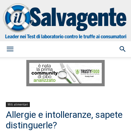
il
Salvagente
Miti alimentari
Allergie e intolleranze, sapete
distinguerle?