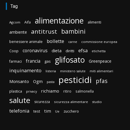
Tag
alimentazione
Aifa
alimenti
Agcom
bambini
antitrust
ambiente
bollette
benessere animale
carne
commissione europea
efsa
coronavirus
dieta
diritti
Coop
etichetta
glifosato
francia
Greenpeace
gas
farmaci
inquinamento
listeria
ministero salute
miti alimentari
pesticidi
pfas
Monsanto
Ogm
pasta
richiamo
plastica
ritiro
salmonella
privacy
salute
sicurezza
sicurezza alimentare
studio
telefonia
tim
test
zucchero
Ue