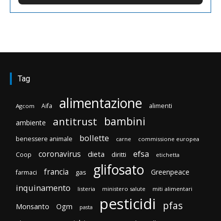
Tag
alimentazione
Aifa
alimenti
Agcom
bambini
antitrust
ambiente
bollette
benessere animale
carne
commissione europea
efsa
coronavirus
dieta
diritti
Coop
etichetta
glifosato
francia
Greenpeace
gas
farmaci
inquinamento
listeria
ministero salute
miti alimentari
pesticidi
pfas
Monsanto
Ogm
pasta