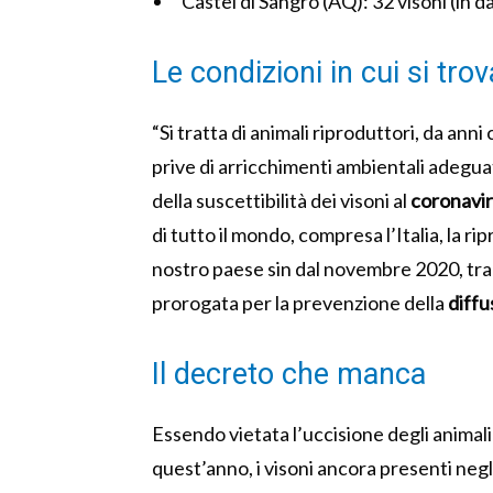
Castel di Sangro (AQ): 32 visoni (in 
Le condizioni in cui si tro
“Si tratta di animali riproduttori, da anni
prive di arricchimenti ambientali adeguat
della suscettibilità dei visoni al
coronavi
di tutto il mondo, compresa l’Italia, la ri
nostro paese sin dal novembre 2020, tram
prorogata per la prevenzione della
diffu
Il decreto che manca
Essendo vietata l’uccisione degli animali
quest’anno, i visoni ancora presenti neg