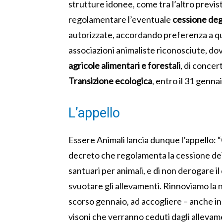
strutture idonee, come tra l’altro previs
regolamentare l’eventuale
cessione degl
autorizzate, accordando preferenza a qu
associazioni animaliste riconosciute, d
agricole alimentari e forestali
, di concer
Transizione ecologica
, entro il 31 genn
L’appello
Essere Animali lancia dunque l’appello: 
decreto che regolamenta la cessione dei 
santuari per animali, e di non derogare il 
svuotare gli allevamenti. Rinnoviamo la 
scorso gennaio, ad accogliere – anche in 
visoni che verranno ceduti dagli allevam