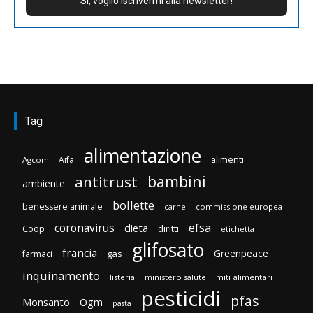
Tag
alimentazione
Aifa
alimenti
Agcom
bambini
antitrust
ambiente
bollette
benessere animale
carne
commissione europea
efsa
coronavirus
dieta
diritti
Coop
etichetta
glifosato
francia
Greenpeace
gas
farmaci
inquinamento
listeria
ministero salute
miti alimentari
pesticidi
pfas
Monsanto
Ogm
pasta