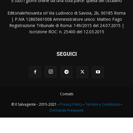
E tutti i giorni online da una sola parte: quella del cittadino
EditorialeNovanta srl Via Ludovico di Savoia, 2b, 00185 Roma
| P.IVA 12865661008 Amministratore unico: Matteo Fago
Registrazione Tribunale di Roma: 149/2015 del 24.07.2015 |
Iscrizione ROC: n. 25400 del 12.03.2015
SEGUICI
Contatti
© Il Salvagente - 2015-2021 -
Privacy Policy
-
Termini e Condizioni
-
Domande Frequenti