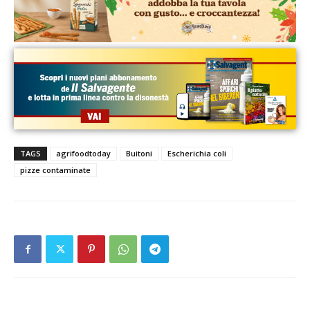
TAGS
agrifoodtoday
Buitoni
Escherichia coli
pizze contaminate