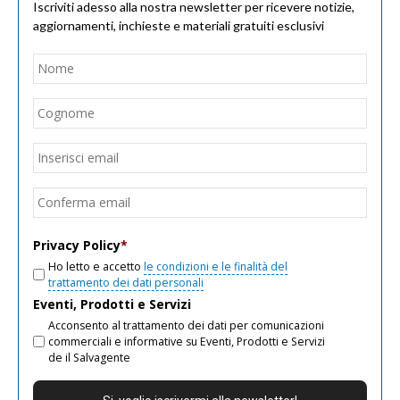
Iscriviti adesso alla nostra newsletter per ricevere notizie,
aggiornamenti, inchieste e materiali gratuiti esclusivi
Nome
*
Nom
Cogn
Email
*
Inseri
email
Conf
email
Privacy Policy
*
Ho letto e accetto
le condizioni e le finalità del
trattamento dei dati personali
Eventi, Prodotti e Servizi
Acconsento al trattamento dei dati per comunicazioni
commerciali e informative su Eventi, Prodotti e Servizi
de il Salvagente