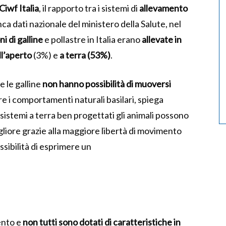
Ciwf Italia
, il rapporto tra i sistemi di
allevamento
nca dati nazionale del ministero della Salute, nel
i di galline
e pollastre
in Italia
e
rano
allevate in
ll’aperto
(3%) e
a terra (53%)
.
e le galline
non hanno possibilità di muoversi
re
i comportamenti naturali
basilari
, spiega
 sistemi a terra
ben progettati gli animali possono
gliore
grazie
al
la maggiore libertà di movimento
ossibilità di esprimere un
ento
e
non tutti
sono dotati di
caratteristiche
in