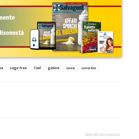
ia
cage-free
Ciwf
galline
uova
uova bio
Articolo successivo