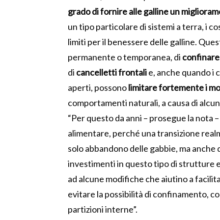
grado di
fornire alle galline un migliora
un tipo particolare di sistemi a terra,
i co
limiti
per il
benessere
del
le galline. Ques
permanente o temporanea,
di
confina
re
di
cancelletti
frontali
e, anche quando i c
aperti,
possono
limita
re
fortemente i mo
comportamenti naturali, a causa di
alcu
“
Per questo d
a anni – prosegue la nota –
alimentare
,
perché
una transizione rea
solo
abbandon
o
del
le gabbie
, ma anche
investimenti in questo tipo di strutture 
ad
alcune
modifiche
che
aiutino a
facilit
evitare la possibilità di confinamento,
co
partizioni interne”.