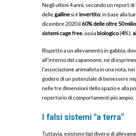
Negli ultimi 4 anni, secondo un report di
delle
galline
si è
invertito
:
in base alla ba
dicembre 2020 il
60% delle oltre 50 milion
sistemi
cage
free
, ossia
biologico
(
4
%),
a
Rispetto a un allevamento in gabbia, dov
all’interno del capannone
,
né
di
esprime
l’associazione animalista in una nota, nei
godere di un potenziale di benessere mi
nelle tre dimensioni dello spazio e
al
la p
repertorio
di
comportament
i
più ampio.
I falsi sistemi “a terra
”
Tuttavia,
esistono
tipi diversi di allevam