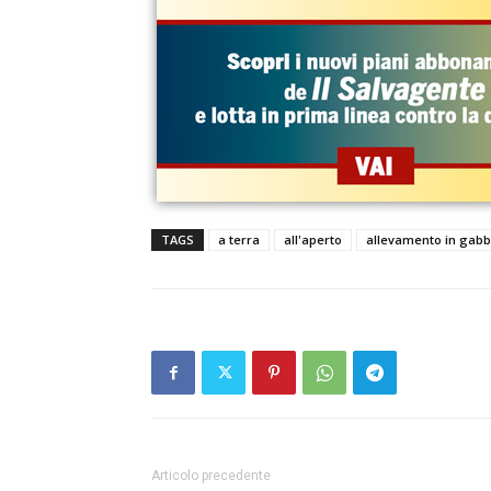
TAGS
a terra
all'aperto
allevamento in gabb
Articolo precedente