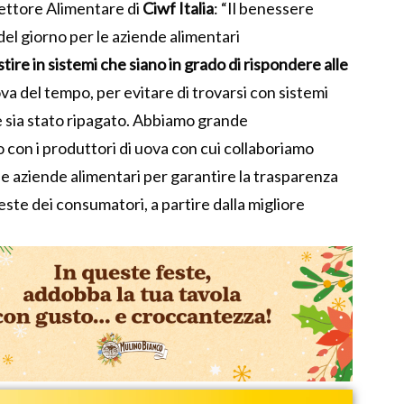
ettore Alimentare di
Ciwf Italia
:
“Il benessere
del giorno
per le
aziende alimentari
tire in sistemi che siano in gra
do
di rispondere alle
ova del tempo, per evitare di trovarsi con sistemi
 sia stato ripagato.
Abbiamo grande
o
con i produttori di uova con cui collaboriamo
le aziende alimentari per garantire la trasparenza
hieste dei consumatori
,
a partire dalla migliore