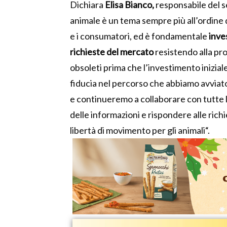
Dichiara
Elisa Bianco,
responsabile del s
animale è un tema sempre più all’ordine 
e
i
consumatori, ed è fondamentale
inves
richieste del mercato
resiste
ndo
alla pr
obsoleti prima che l’investimento iniziale
fiducia
n
el
percorso
che abbiamo
avviat
e
continueremo
a collaborare
con
tutte
delle informazioni e rispondere alle ric
libertà di movimento per gli animali
“.