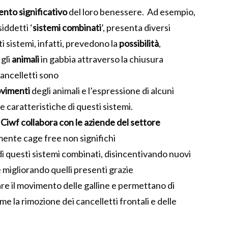
mento
significativo
del loro benessere.
Ad esempio,
siddetti
‘
sistemi
combinati
’,
presenta diversi
ti sistemi
,
infatti
,
prevedono la
possibilità
,
gli
animali
in gabbia
attraverso
la chiusura
ancelletti sono
vimenti
degli animali
e l’espressione di alcuni
ne
caratteristiche
di questi sistemi
.
Ciwf collabora con le aziende del settore
lmente
cage
free non significhi
di
quest
i
sistemi
combinati
,
disincentivando nuovi
e migliorando quelli presenti
grazie
are
il movimento delle galline e permettano di
me la rimozione dei cancelletti frontali e delle