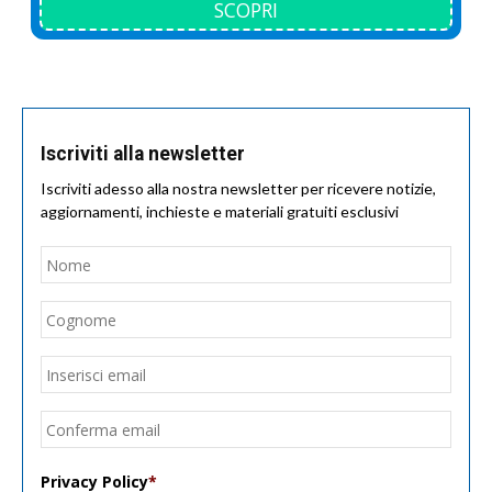
SCOPRI
Iscriviti alla newsletter
Iscriviti adesso alla nostra newsletter per ricevere notizie,
aggiornamenti, inchieste e materiali gratuiti esclusivi
Nome
*
Nom
Cogn
Email
*
Inseri
email
Conf
email
Privacy Policy
*