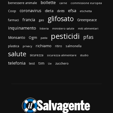
bollette
benessere animale
carne
commissione europea
efsa
coronavirus
dieta
diritti
Coop
etichetta
glifosato
francia
Greenpeace
gas
farmaci
inquinamento
listeria
ministero salute
miti alimentari
pesticidi
pfas
Monsanto
Ogm
pasta
richiamo
plastica
ritiro
salmonella
privacy
salute
sicurezza
sicurezza alimentare
studio
telefonia
tim
test
zucchero
Ue