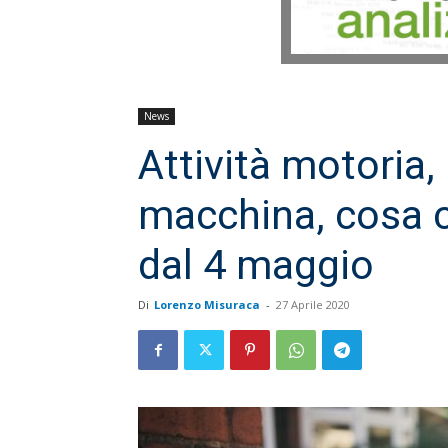
News
Attività motoria
macchina, cosa c
dal 4 maggio
Di
Lorenzo Misuraca
-
27 Aprile 2020