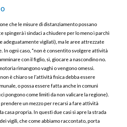
no
zione che le misure di distanziamento possano
 spingerà i sindaci a chiudere per lo meno i parchi
e adeguatamente vigilati), ma le aree attrezzate
. In ogni caso, “non è consentito svolgere attività
amminare con il figlio, sì, giocare a nascondino no.
ca e motoria rimangono vaghi o vengono omessi.
 non è chiaro se l’attività fisica debba essere
omunale, o possa essere fatta anche in comuni
afici pongono come limiti da non valicare la regione).
 prendere un mezzo per recarsi a fare attività
da casa propria. In questi due casi si apre la strada
e dei vigili, che come abbiamo raccontato, porta