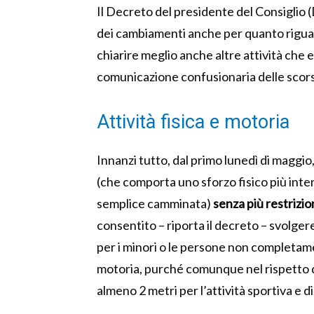
Il Decreto del presidente del Consiglio 
dei cambiamenti anche per quanto riguar
chiarire meglio anche altre attività che
comunicazione confusionaria delle scors
Attività fisica e motoria
Innanzi tutto, dal primo lunedì di maggio,
(che comporta uno sforzo fisico più inten
semplice camminata)
senza più restrizion
consentito – riporta il decreto – svolg
per i minori o le persone non completamen
motoria, purché comunque nel rispetto de
almeno 2 metri per l’attività sportiva e d