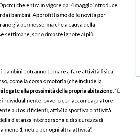
(Dpcm) che entra in vigore dal 4 maggio introduce
da i bambini. Approfittiamo delle novità per
 erano già permesse, ma che a causa della
e settimane, sono rimaste ignote ai più.
 i bambini potranno tornare a fare attività fisica
so, come la corsa o motoria (che include la
i legate alla prossimità della propria abitazione.
“È
ere individualmente, ovvero con accompagnatore
te autosufficienti, attività sportiva o attività
lla distanza interpersonale di sicurezza di
i almeno 1 metro per ogni altra attività”.