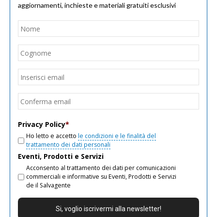
aggiornamenti, inchieste e materiali gratuiti esclusivi
Nome
*
Nom
Cogn
Email
*
Inseri
email
Conf
email
Privacy Policy
*
Ho letto e accetto
le condizioni e le finalità del
trattamento dei dati personali
Eventi, Prodotti e Servizi
Acconsento al trattamento dei dati per comunicazioni
commerciali e informative su Eventi, Prodotti e Servizi
de il Salvagente