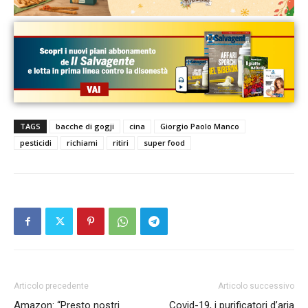
TAGS
bacche di gogji
cina
Giorgio Paolo Manco
pesticidi
richiami
ritiri
super food
Articolo precedente
Articolo successivo
Amazon: “Presto nostri
Covid-19, i purificatori d’aria