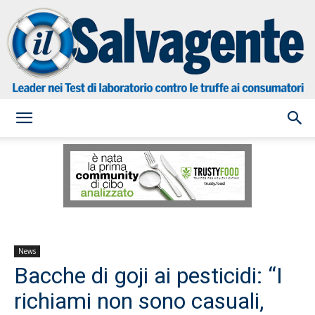
il
Salvagente
News
Bacche di goji ai pesticidi: “I
richiami non sono casuali,