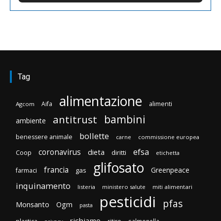
Tag
alimentazione
Aifa
alimenti
Agcom
bambini
antitrust
ambiente
bollette
benessere animale
carne
commissione europea
efsa
coronavirus
dieta
Coop
diritti
etichetta
glifosato
francia
Greenpeace
gas
farmaci
inquinamento
listeria
ministero salute
miti alimentari
pesticidi
pfas
Monsanto
Ogm
pasta
richiamo