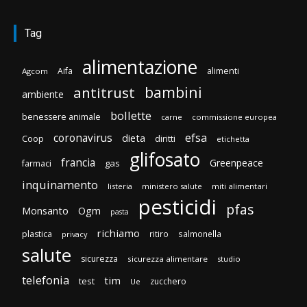
Tag
alimentazione
Aifa
alimenti
Agcom
bambini
antitrust
ambiente
bollette
benessere animale
carne
commissione europea
efsa
coronavirus
dieta
diritti
Coop
etichetta
glifosato
francia
Greenpeace
gas
farmaci
inquinamento
listeria
ministero salute
miti alimentari
pesticidi
pfas
Monsanto
Ogm
pasta
richiamo
plastica
ritiro
salmonella
privacy
salute
sicurezza
sicurezza alimentare
studio
telefonia
tim
test
zucchero
Ue