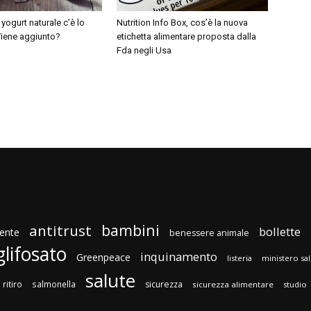
 yogurt naturale c’è lo
Nutrition Info Box, cos’è la nuova
iene aggiunto?
etichetta alimentare proposta dalla
Fda negli Usa
bambini
antitrust
bollette
ente
benessere animale
glifosato
inquinamento
Greenpeace
listeria
ministero sa
salute
ritiro
salmonella
sicurezza
sicurezza alimentare
studio