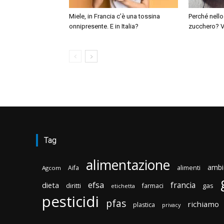
Miele, in Francia c’è una tossina
Perché nello
onnipresente. E in Italia?
zucchero? V
Tag
alimentazione
ambi
Aifa
alimenti
Agcom
efsa
francia
dieta
diritti
gas
farmaci
etichetta
pesticidi
pfas
richiamo
plastica
privacy