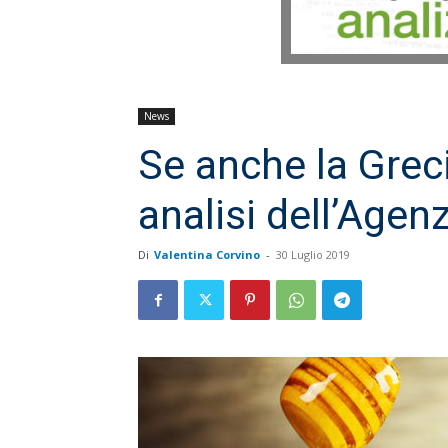
News
Se anche la Greci
analisi dell’Age
Di
Valentina Corvino
-
30 Luglio 2019