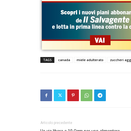
TAGS
canada
miele adulterato
zuccheri agg
Articolo precedente