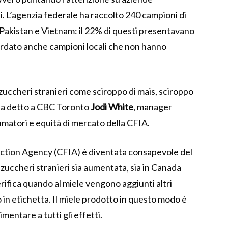
esi. L’agenzia federale ha raccolto 240 campioni di
, Pakistan e Vietnam: il 22% di questi presentavano
uardato anche campioni locali che non hanno
zuccheri stranieri come sciroppo di mais, sciroppo
, ha detto a CBC Toronto
Jodi White
, manager
umatori e equità di mercato della CFIA.
pection Agency (CFIA) è diventata consapevole del
zuccheri stranieri sia aumentata, sia in Canada
verifica quando al miele vengono aggiunti altri
 in etichetta. Il miele prodotto in questo modo è
mentare a tutti gli effetti.