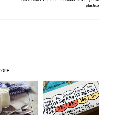
Coca Cola e Pepsi abbandonano la lobby della
plastica
TORE