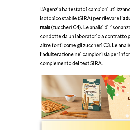
L’Agenzia ha testato i campioni utilizzand
isotopico stabile (SIRA) per rilevare l’
adu
mais
(zuccheri C4). Le analisi di risona
condotte da un laboratorio a contratto p
altre fonti come gli zuccheri C3. Le anal
l’adulterazione nei campioni sia per info
complemento dei test SIRA.