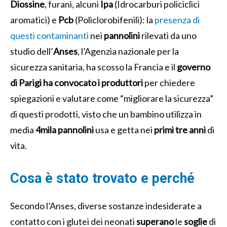
Diossine
, furani, alcuni
Ipa
(Idrocarburi policiclici
aromatici) e
Pcb
(Policlorobifenili): la
presenza di
questi contaminanti
nei
pannolini
rilevati da uno
studio dell’
Anses
, l’Agenzia nazionale per la
sicurezza sanitaria, ha scosso la Francia e il
governo
di Parigi ha convocato i produttori
per chiedere
spiegazioni e valutare come “migliorare la sicurezza”
di questi prodotti, visto che un bambino utilizza in
media
4mila pannolini
usa e getta nei
primi tre anni
di
vita.
Cosa è stato trovato e perché
Secondo l’Anses, diverse sostanze indesiderate a
contatto con i glutei dei neonati
superano
le
soglie
di