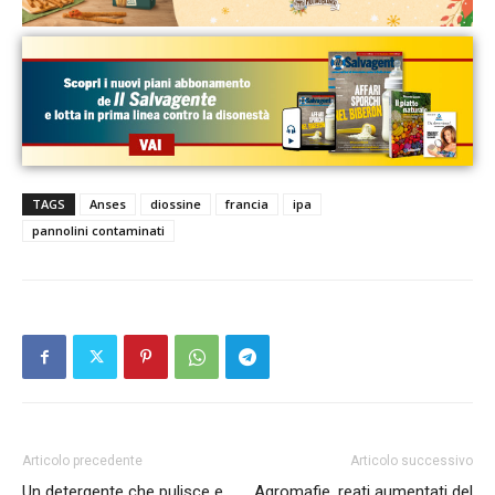
TAGS
Anses
diossine
francia
ipa
pannolini contaminati
Articolo precedente
Articolo successivo
Un detergente che pulisce e
Agromafie, reati aumentati del