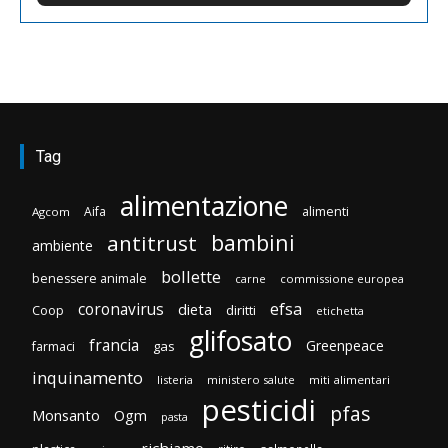
Tag
alimentazione
Aifa
alimenti
Agcom
bambini
antitrust
ambiente
bollette
benessere animale
carne
commissione europea
efsa
coronavirus
dieta
diritti
Coop
etichetta
glifosato
francia
Greenpeace
gas
farmaci
inquinamento
listeria
ministero salute
miti alimentari
pesticidi
pfas
Monsanto
Ogm
pasta