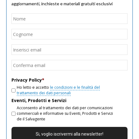
aggiornamenti, inchieste e materiali gratuiti esclusivi
Nome
*
Nom
Cogn
Email
*
Inseri
email
Conf
email
Privacy Policy
*
Ho letto e accetto
le condizioni e le finalità del
trattamento dei dati personali
Eventi, Prodotti e Servizi
Acconsento al trattamento dei dati per comunicazioni
commerciali e informative su Eventi, Prodotti e Servizi
de il Salvagente